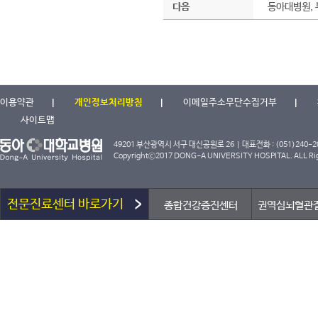
다음
동아대병원, 
이용약관
개인정보처리방침
이메일주소무단수집거부
사이트맵
49201 부산광역시 서구 대신공원로 26 | 대표전화 : (051)240-2000
Copyrightⓒ2017 DONG-A UNIVERSITY HOSPITAL. ALL Rig
전문진료센터 바로가기
종합건강증진센터
권역심뇌혈관