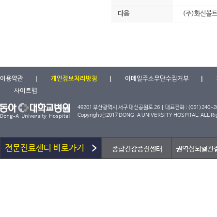
다음
(주)화신볼트
이용약관
개인정보처리방침
이메일주소무단수집거부
사이트맵
49201 부산광역시 서구 대신공원로 26 | 대표전화 : (051)240-2000
Copyrightⓒ2017 DONG-A UNIVERSITY HOSPITAL. ALL Rig
전문진료센터 바로가기
종합건강증진센터
권역심뇌혈관