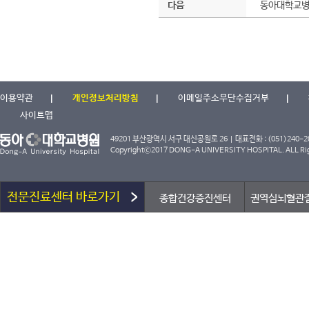
다음
동아대학교병
이용약관
개인정보처리방침
이메일주소무단수집거부
사이트맵
49201 부산광역시 서구 대신공원로 26 | 대표전화 : (051)240-2000
Copyrightⓒ2017 DONG-A UNIVERSITY HOSPITAL. ALL Rig
전문진료센터 바로가기
종합건강증진센터
권역심뇌혈관