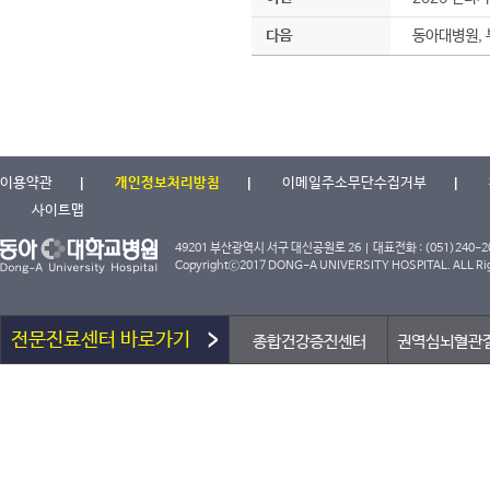
다음
동아대병원, 
이용약관
개인정보처리방침
이메일주소무단수집거부
사이트맵
49201 부산광역시 서구 대신공원로 26 | 대표전화 : (051)240-2000
Copyrightⓒ2017 DONG-A UNIVERSITY HOSPITAL. ALL Rig
전문진료센터 바로가기
종합건강증진센터
권역심뇌혈관