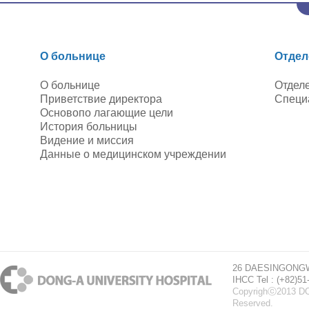
О больнице
Отдел
О больнице
Отдел
Приветствие директора
Специ
Основопо лагающие цели
История больницы
Видение и миссия
Данные о медицинском учреждении
26 DAESINGONGW
IHCC Tel : (+82)5
Copyrighⓒ2013 D
Reserved.