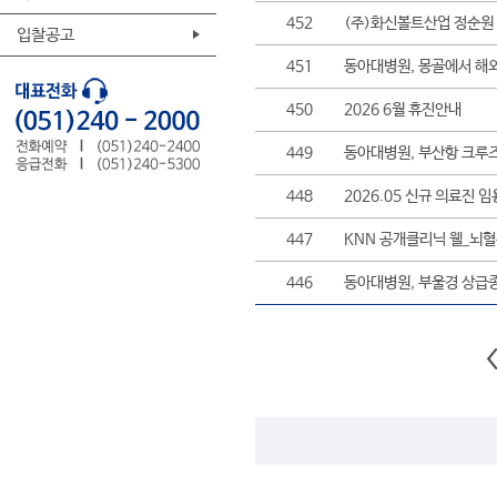
452
(주)화신볼트산업 정순원 
입찰공고
451
동아대병원, 몽골에서 해
450
2026 6월 휴진안내
449
동아대병원, 부산항 크루즈
448
2026.05 신규 의료진 임
447
KNN 공개클리닉 웰_뇌혈
446
동아대병원, 부울경 상급