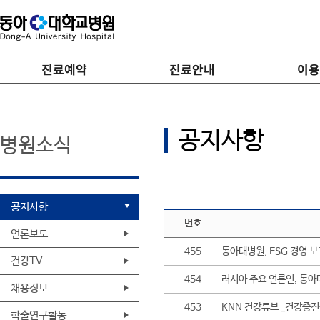
진료예약
진료안내
이
공지사항
병원소식
공지사항
번호
언론보도
455
동아대병원, ESG 경영 
건강TV
454
러시아 주요 언론인, 동아
채용정보
453
KNN 건강튜브 _건강증
학술연구활동