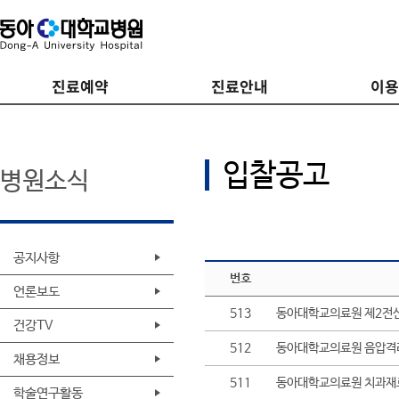
진료예약
진료안내
이
입찰공고
병원소식
공지사항
번호
언론보도
513
동아대학교의료원 제2전산
건강TV
512
동아대학교의료원 음압격리
채용정보
511
동아대학교의료원 치과재료
학술연구활동